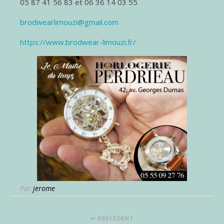
05 87 41 56 83 et 06 36 14 03 55
brodwearlimouzi@gmail.com
https://www.brodwear-limouzi.fr/
Par
jerome
PRÉCÉDENT