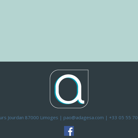
ours Jourdan 87000 Limoges | pao@adagesa.com | +33 05 55 70