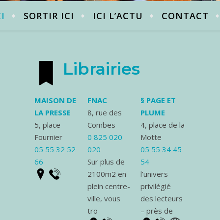
CI
SORTIR ICI
ICI L’ACTU
CONTACT
Librairies
MAISON DE
FNAC
§ PAGE ET
LA PRESSE
8, rue des
PLUME
5, place
Combes
4, place de la
Fournier
0 825 020
Motte
05 55 32 52
020
05 55 34 45
66
Sur plus de
54
2100m2 en
l’univers
plein centre-
privilégié
ville, vous
des lecteurs
tro
– près de