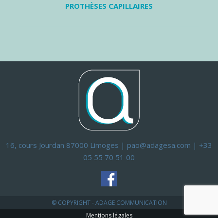
PROTHÈSES CAPILLAIRES
16, cours Jourdan 87000 Limoges | pao@adagesa.com | +33
05 55 70 51 00
© COPYRIGHT - ADAGE COMMUNICATION
Mentions légales