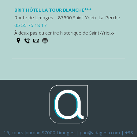
BRIT HÔTEL LA TOUR BLANCHE***
Route de Limoges – 87500 Saint-Yrieix-La-Perche
05 55 75 18 17
À deux pas du centre historique de Saint-Yrieix-l
16, cours Jourdan 87000 Limoges | pao@adagesa.com | +33