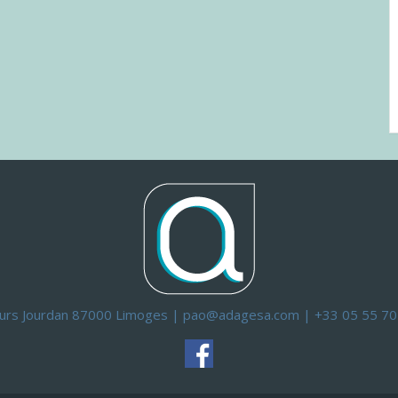
ours Jourdan 87000 Limoges | pao@adagesa.com | +33 05 55 70