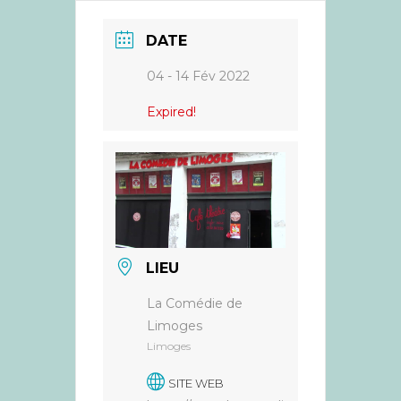
DATE
04 - 14 Fév 2022
Expired!
LIEU
La Comédie de
Limoges
Limoges
SITE WEB