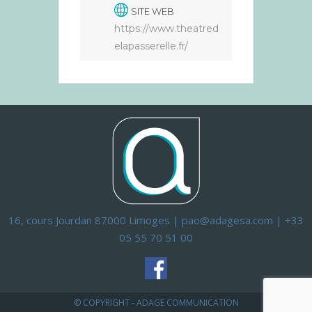
SITE WEB
https://www.theatred
elapasserelle.fr/
16, cours Jourdan 87000 Limoges | pao@adagesa.com | +33
05 55 70 51 00
© COPYRIGHT - ADAGE COMMUNICATION