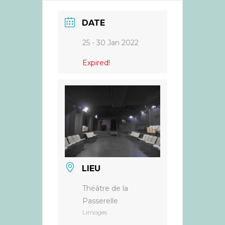
DATE
25 - 30 Jan 2022
Expired!
LIEU
Théâtre de la
Passerelle
Limoges