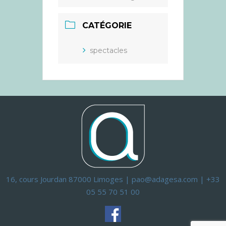
CATÉGORIE
spectacles
16, cours Jourdan 87000 Limoges | pao@adagesa.com | +33
05 55 70 51 00