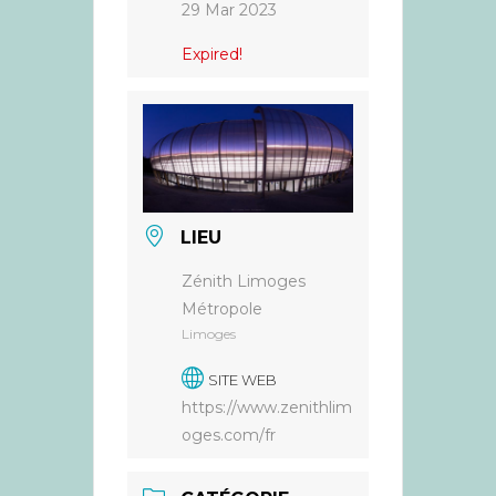
29 Mar 2023
Expired!
LIEU
Zénith Limoges
Métropole
Limoges
SITE WEB
https://www.zenithlim
oges.com/fr