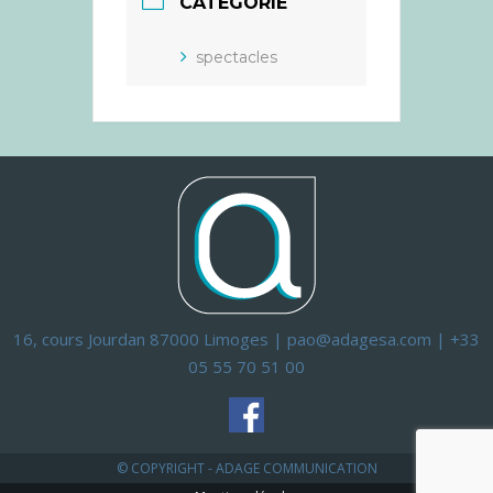
CATÉGORIE
spectacles
16, cours Jourdan 87000 Limoges | pao@adagesa.com | +33
05 55 70 51 00
© COPYRIGHT - ADAGE COMMUNICATION