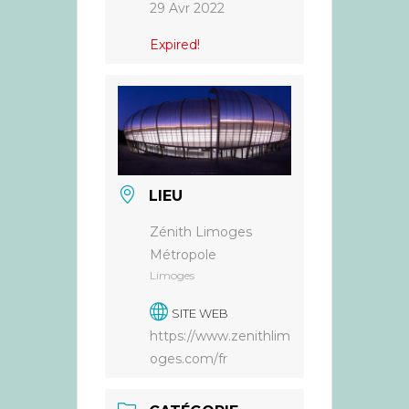
29 Avr 2022
Expired!
LIEU
Zénith Limoges
Métropole
Limoges
SITE WEB
https://www.zenithlim
oges.com/fr