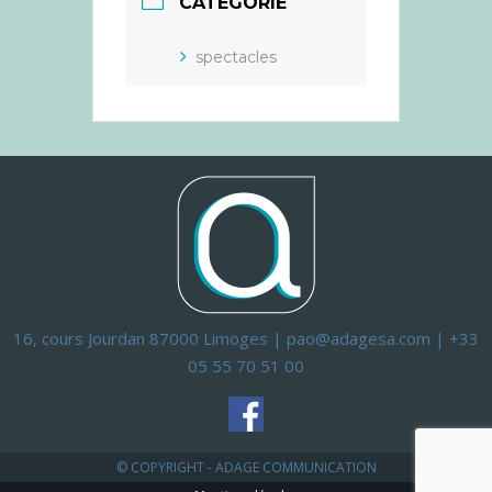
CATÉGORIE
spectacles
16, cours Jourdan 87000 Limoges | pao@adagesa.com | +33
05 55 70 51 00
© COPYRIGHT - ADAGE COMMUNICATION