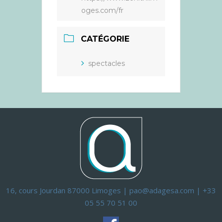
oges.com/fr
CATÉGORIE
spectacles
16, cours Jourdan 87000 Limoges | pao@adagesa.com | +33
05 55 70 51 00