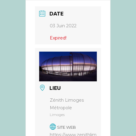
DATE
03 Juin 2022
Expired!
LIEU
Zénith Limoges
Métropole
Limoges
SITE WEB
https://www.zenithlim