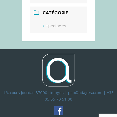
CATÉGORIE
spectacles
16, cours Jourdan 87000 Limoges | pao@adagesa.com | +33
05 55 70 51 00