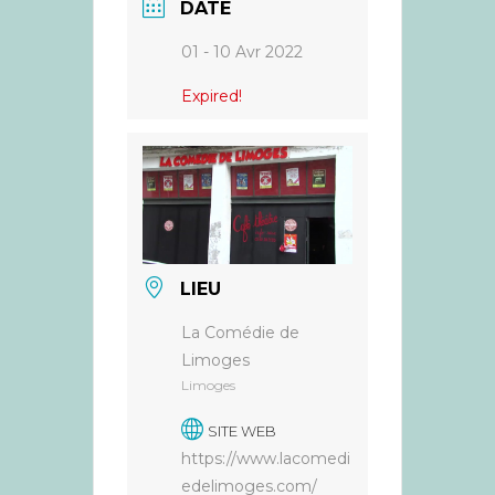
DATE
01 - 10 Avr 2022
Expired!
LIEU
La Comédie de
Limoges
Limoges
SITE WEB
https://www.lacomedi
edelimoges.com/