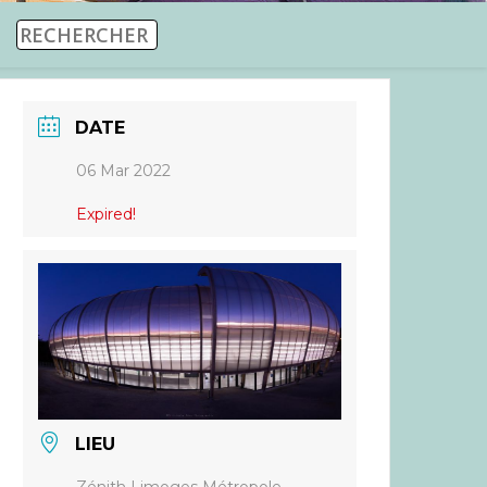
DATE
06 Mar 2022
Expired!
LIEU
Zénith Limoges Métropole