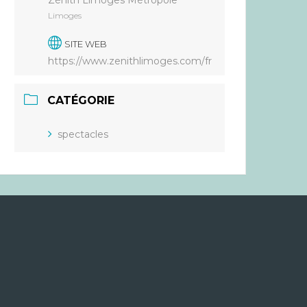
Limoges
SITE WEB
https://www.zenithlimoges.com/fr
CATÉGORIE
spectacles