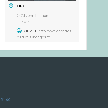
LIEU
CCM John Lennon
Limoges
http://www.centres-
SITE WEB
culturels-limoges.fr/
 51 00