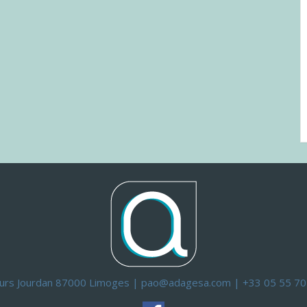
ours Jourdan 87000 Limoges | pao@adagesa.com | +33 05 55 70